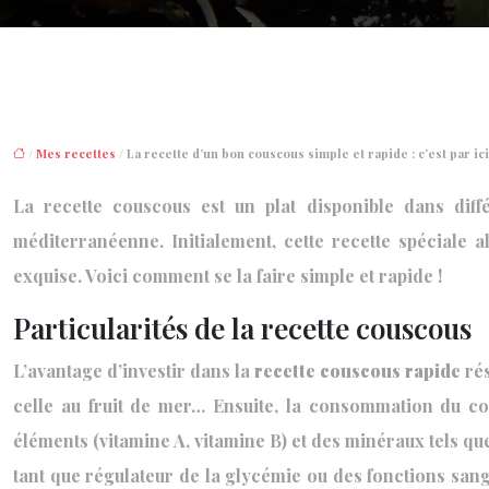
/
Mes recettes
/ La recette d’un bon couscous simple et rapide : c’est par ici
La recette couscous est un plat disponible dans diffé
méditerranéenne. Initialement, cette recette spéciale 
exquise. Voici comment se la faire simple et rapide !
Particularités de la recette couscous
L’avantage d’investir dans la
recette couscous rapide
rés
celle au fruit de mer… Ensuite, la consommation du cou
éléments (vitamine A, vitamine B) et des minéraux tels 
tant que régulateur de la glycémie ou des fonctions sangui