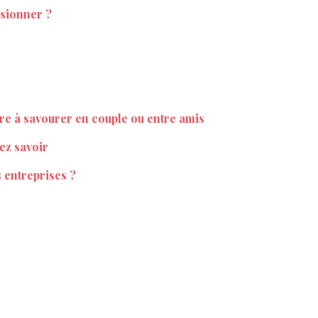
isionner ?
re à savourer en couple ou entre amis
vez savoir
 entreprises ?