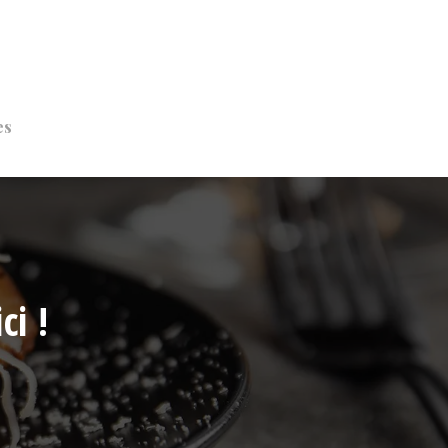
es
ci !