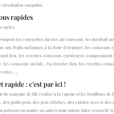
e circulation sanguine.
cous rapides
s styles.
oupent les courgettes farcies au couscous, les mesfouf aux 
ous aux fruits mélangés à la fleur d’oranger, les couscous 
ond lieu, les recettes couscous carnivores comprennent 
e, les couscous au lait… En dernier lieu, les recettes cou
evettes ….
rapide : c’est par ici !
t de semoule de blé réalisé à la vapeur et les bouillons de 
 des petits pois, des pois chiches, des raisins secs et des
poisson ou poulet ou autre) pour mieux faire ressortir les