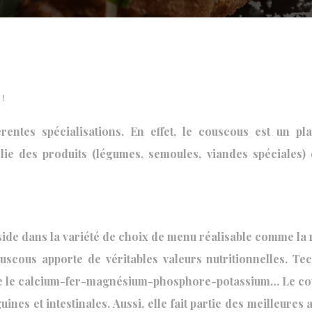
 !
rentes spécialisations. En effet, le couscous est un p
allie des produits (légumes, semoules, viandes spéciales)
ide dans la variété de choix de menu réalisable comme la r
scous apporte de véritables valeurs nutritionnelles. Te
que le calcium-fer-magnésium-phosphore-potassium… Le cous
nes et intestinales. Aussi, elle fait partie des meilleures 