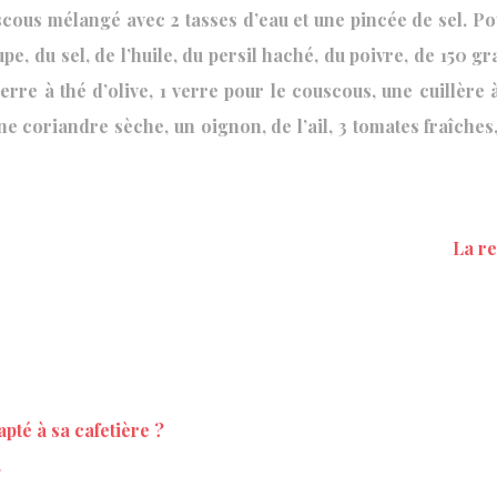
cous mélangé avec 2 tasses d’eau et une pincée de sel. P
oupe, du sel, de l’huile, du persil haché, du poivre, de 150
erre à thé d’olive, 1 verre pour le couscous, une cuillère
ne coriandre sèche, un oignon, de l’ail, 3 tomates fraîch
La re
pté à sa cafetière ?
?