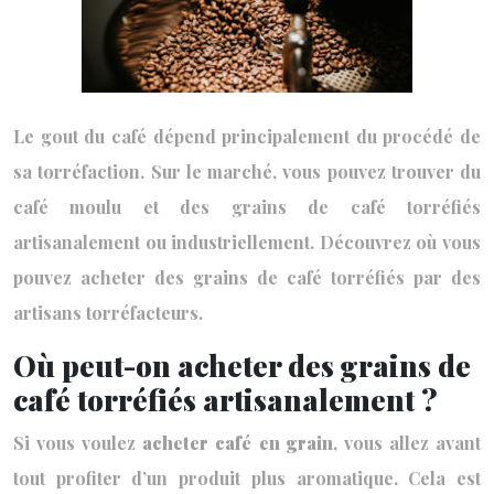
Le gout du café dépend principalement du procédé de
sa torréfaction. Sur le marché, vous pouvez trouver du
café moulu et des grains de café torréfiés
artisanalement ou industriellement. Découvrez où vous
pouvez acheter des grains de café torréfiés par des
artisans torréfacteurs.
Où peut-on acheter des grains de
café torréfiés artisanalement ?
Si vous voulez
acheter café en grain
, vous allez avant
tout profiter d’un produit plus aromatique. Cela est