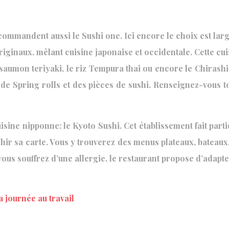
commandent aussi le Sushi one. Ici encore le choix est large
riginaux, mêlant cuisine japonaise et occidentale. Cette c
 saumon teriyaki, le riz Tempura thai ou encore le Chirash
 Spring rolls et des pièces de sushi. Renseignez-vous tou
ine nipponne: le Kyoto Sushi. Cet établissement fait parti
ichir sa carte. Vous y trouverez des menus plateaux, bateaux
 vous souffrez d’une allergie, le restaurant propose d’adapt
 journée au travail