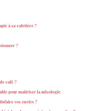
pté à sa cafetière ?
?
isionner ?
de café ?
nable pour maîtriser la mixologie
isfaire vos envies ?