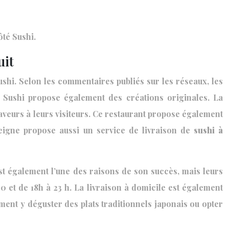
té Sushi.
uit
shi. Selon les commentaires publiés sur les réseaux, les
dy Sushi propose également des créations originales. La
saveurs à leurs visiteurs. Ce restaurant propose également
seigne propose aussi un service de livraison de
sushi à
est également l’une des raisons de son succès, mais leurs
h30 et de 18h à 23 h. La livraison à domicile est également
ment y déguster des plats traditionnels japonais ou opter