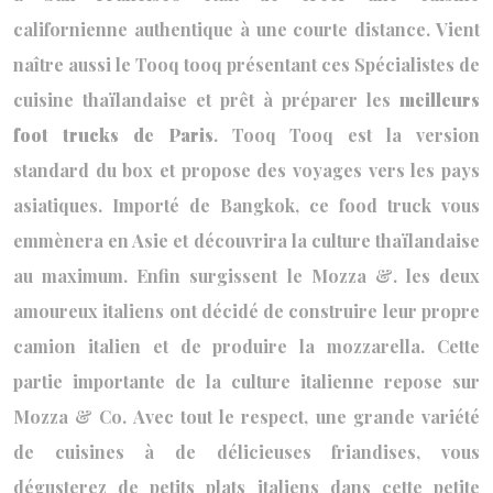
californienne authentique à une courte distance. Vient
naître aussi le Tooq tooq présentant ces Spécialistes de
cuisine thaïlandaise et prêt à préparer les
meilleurs
foot trucks de Paris
. Tooq Tooq est la version
standard du box et propose des voyages vers les pays
asiatiques. Importé de Bangkok, ce food truck vous
emmènera en Asie et découvrira la culture thaïlandaise
au maximum. Enfin surgissent le Mozza &. les deux
amoureux italiens ont décidé de construire leur propre
camion italien et de produire la mozzarella. Cette
partie importante de la culture italienne repose sur
Mozza & Co. Avec tout le respect, une grande variété
de cuisines à de délicieuses friandises, vous
dégusterez de petits plats italiens dans cette petite