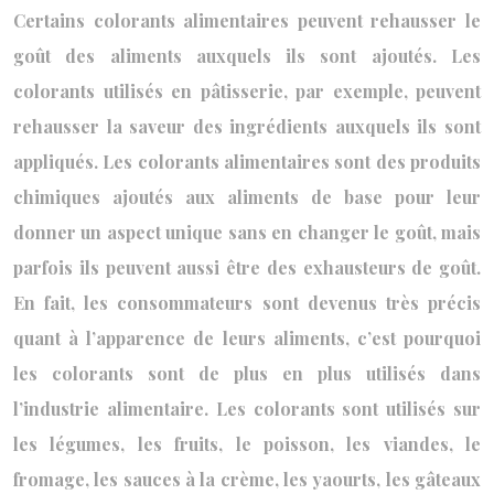
Certains colorants alimentaires peuvent rehausser le
goût des aliments auxquels ils sont ajoutés. Les
colorants utilisés en pâtisserie, par exemple, peuvent
rehausser la saveur des ingrédients auxquels ils sont
appliqués. Les colorants alimentaires sont des produits
chimiques ajoutés aux aliments de base pour leur
donner un aspect unique sans en changer le goût, mais
parfois ils peuvent aussi être des exhausteurs de goût.
En fait, les consommateurs sont devenus très précis
quant à l’apparence de leurs aliments, c’est pourquoi
les colorants sont de plus en plus utilisés dans
l’industrie alimentaire. Les colorants sont utilisés sur
les légumes, les fruits, le poisson, les viandes, le
fromage, les sauces à la crème, les yaourts, les gâteaux